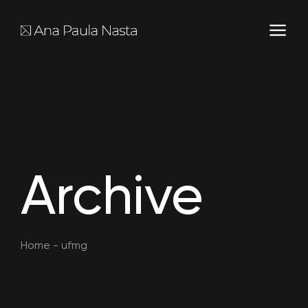
Archive
Home
-
ufmg