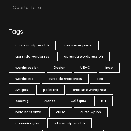
– Quarta-feira
Tags
curso wordpress bh
curso wordpress
aprenda wordpress
aprenda wordpress bh
wordpress bh
Design
UEMG
inap
wordpress
curso de wordpress
seo
Artigos
palestra
criar site wordpress
ecomig
Evento
Colóquio
BH
belo horizonte
curso
curso wp bh
comunicação
site wordpress bh