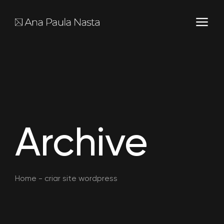
Archive
Home
-
criar site wordpress