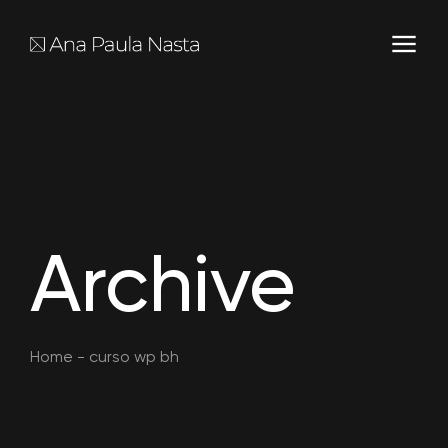
Archive
Home
-
curso wp bh