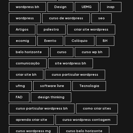
wordpress bh
Design
UEMG
inap
wordpress
curso de wordpress
seo
Artigos
palestra
criar site wordpress
ecomig
Evento
Colóquio
BH
belo horizonte
curso
curso wp bh
comunicação
site wordpress bh
criar site bh
curso particular wordpress
ufmg
software livre
Tecnologia
FAD
design thinking
curso particular wordpress bh
como criar sites
aprenda criar site
curso wordpress contagem
curso wordpress mg
curso belo horizonte