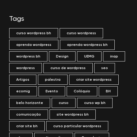
Tags
curso wordpress bh
curso wordpress
aprenda wordpress
aprenda wordpress bh
wordpress bh
Design
UEMG
inap
wordpress
curso de wordpress
seo
Artigos
palestra
criar site wordpress
ecomig
Evento
Colóquio
BH
belo horizonte
curso
curso wp bh
comunicação
site wordpress bh
criar site bh
curso particular wordpress