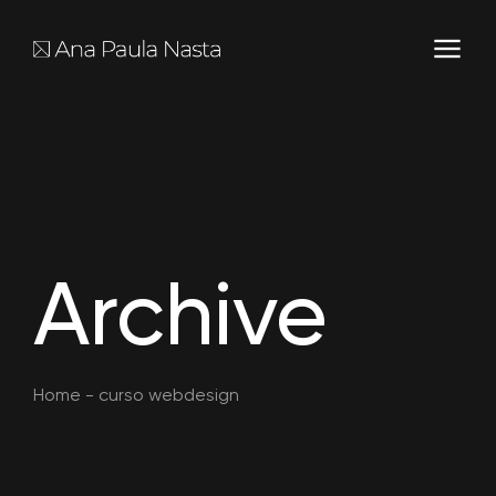
Archive
Home
-
curso webdesign