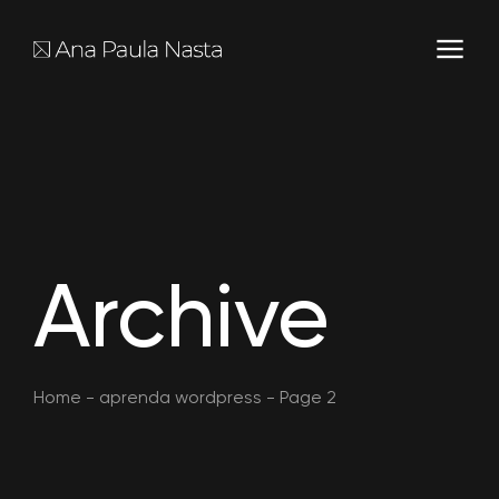
Archive
Home
-
aprenda wordpress
-
Page 2